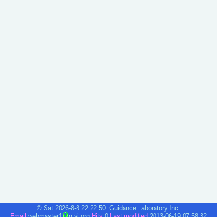
©
Sat 2026-8-8
22:22:50
Guidance Laboratory Inc.
Email:
webmaster1
g.yi
.
org
Hits:
0
Last modified:
2013-06-19 07:58:32