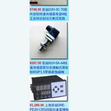
¥748.00
双福D2H-3C-70双
向齿轮转速传感器有源4线
正反转识别法兰耐压双路
¥287.00
双福N1H-5A-44转
速传感器霍尔非接触式测齿
轮M18*1.5带插座免磁钢
¥1,280.00
上海双福DRE-
PE2H CRS55双向速度继电