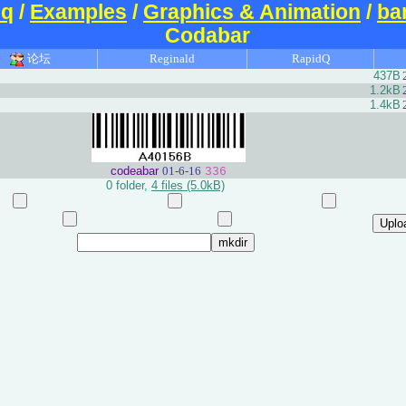
dq
/
Examples
/
Graphics & Animation
/
ba
Codabar
论坛
Reginald
RapidQ
437B
1.2kB
1.4kB
codeabar
01-6-16
336
0 folder,
4 files (5.0kB)