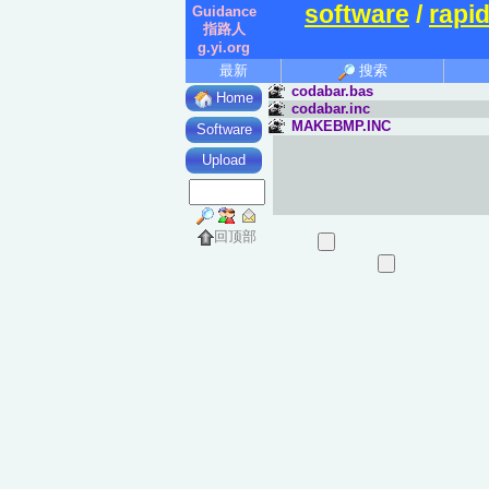
software
/
rapi
Guidance
指路人
g.yi.org
最新
搜索
codabar.bas
Home
codabar.inc
MAKEBMP.INC
Software
Upload
回顶部