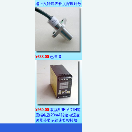
器正反转速表长度深度计数
¥638.00
已售 0
¥960.00
双福SRE-AD1H速
度继电器20mA转速电流变
送器带显示转速监控模块