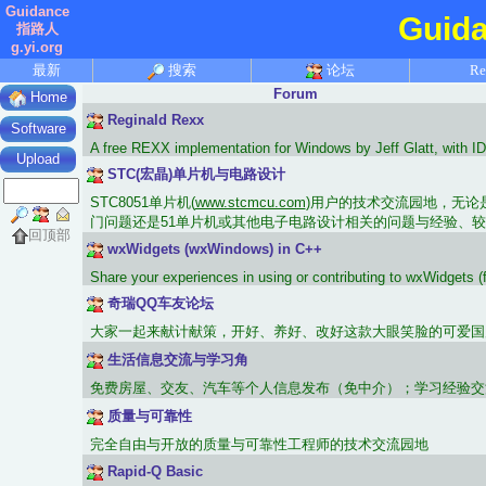
Guidance
Guid
指路人
g.yi.org
最新
搜索
论坛
Re
Forum
Home
Reginald Rexx
Software
A free REXX implementation for Windows by Jeff Glatt, with ID
Upload
STC(宏晶)单片机与电路设计
STC8051单片机(
www.stcmcu.com
)用户的技术交流园地，无论是
门问题还是51单片机或其他电子电路设计相关的问题与经验、
回顶部
wxWidgets (wxWindows) in C++
Share your experiences in using or contributing to wxWidgets (
奇瑞QQ车友论坛
大家一起来献计献策，开好、养好、改好这款大眼笑脸的可爱国产小车
生活信息交流与学习角
免费房屋、交友、汽车等个人信息发布（免中介）；学习经验交
质量与可靠性
完全自由与开放的质量与可靠性工程师的技术交流园地
Rapid-Q Basic