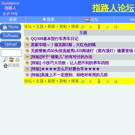
Guidance
指路人论坛
指路人
g.yi.org
最新
搜索
论坛
Re
1
论坛
•
主题
•
刷新
•
新帖
•
搜索
Home
主题
Software
QQ308基本型行车养车日记
Upload
卖新车啦～！福克斯2厢，大红色的哦
无损替换式60头恒流超亮LED阅读灯（室内顶灯）隆重登场
[转贴]对于“碰瓷儿”的有对付的办法
[转贴] 小技巧大功效：让人想不到的养车四招
回顶部
[转贴]★★★★怎么开好磨合车★★★★
[转贴]高速上不一定想到、却绝对有用的几招
1
论坛
•
主题
•
刷新
•
新帖
•
搜索