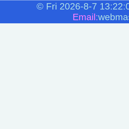
©
Fri 2026-8-7
13:22:
Email:
webmas