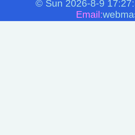
©
Sun 2026-8-9
17:27
Email:
webmas