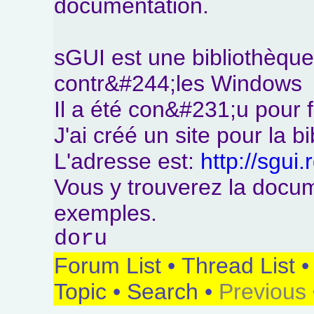
documentation.
sGUI est une bibliothèque
contr&#244;les Windows
Il a été con&#231;u pour 
J'ai créé un site pour la 
L'adresse est:
http://sgui
Vous y trouverez la docu
exemples.
doru
Forum List
•
Thread List
Topic
•
Search
•
Previous