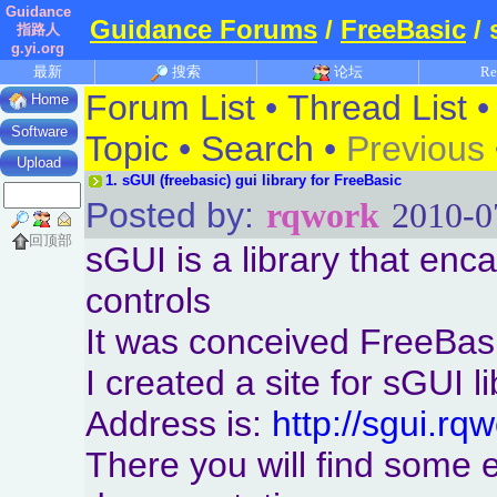
Guidance
Guidance Forums
/
FreeBasic
/ 
指路人
g.yi.org
最新
搜索
论坛
Re
Forum List
•
Thread List
Home
Software
Topic
•
Search
•
Previous
Upload
1.
sGUI (freebasic) gui library for FreeBasic
Posted by:
rqwork
2010-0
回顶部
sGUI is a library that en
controls
It was conceived FreeBasi
I created a site for sGUI li
Address is:
http://sgui.rq
There you will find some