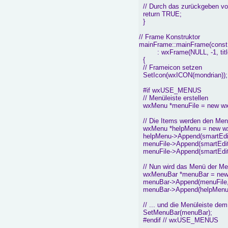
// Durch das zurückgeben vo
return TRUE;
}
// Frame Konstruktor
mainFrame::mainFrame(const w
: wxFrame(NULL, -1, title, 
{
// Frameicon setzen
SetIcon(wxICON(mondrian));
#if wxUSE_MENUS
// Menüleiste erstellen
wxMenu *menuFile = new w
// Die Items werden den Men
wxMenu *helpMenu = new w
helpMenu->Append(smartEdit_Ab
menuFile->Append(smartEdit_O
menuFile->Append(smartEdit_
// Nun wird das Menü der Men
wxMenuBar *menuBar = new
menuBar->Append(menuFile, 
menuBar->Append(helpMenu, _
// ... und die Menüleiste de
SetMenuBar(menuBar);
#endif // wxUSE_MENUS