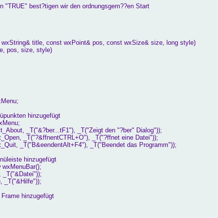
n "TRUE" best?tigen wir den ordnungsgem??en Start
xString& title, const wxPoint& pos, const wxSize& size, long style)
pos, size, style)
xMenu;
üpunkten hinzugefügt
xMenu;
out, _T("&?ber...tF1"), _T("Zeigt den "?ber" Dialog"));
pen, _T("?&ffnentCTRL+O"), _T("?ffnet eine Datei"));
Quit, _T("B&eendentAlt+F4"), _T("Beendet das Programm"));
üleiste hinzugefügt
 wxMenuBar();
_T("&Datei"));
T("&Hilfe"));
m Frame hinzugefügt