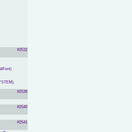
#2532
llFont)
YSTEM);
#2538
#2540
#2541