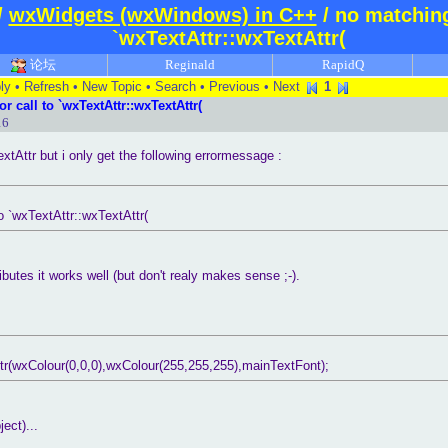
/
wxWidgets (wxWindows) in C++
/ no matching
`wxTextAttr::wxTextAttr(
论坛
Reginald
RapidQ
ly
•
Refresh
•
New Topic
•
Search
•
Previous
•
Next
1
r call to `wxTextAttr::wxTextAttr(
16
xtAttr but i only get the following errormessage :
to `wxTextAttr::wxTextAttr(
ributes it works well (but don't realy makes sense ;-).
r(wxColour(0,0,0),wxColour(255,255,255),mainTextFont);
ect)...