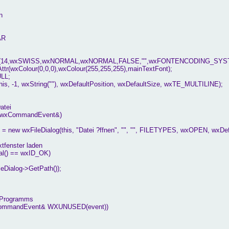
n
AR
nt(14,wxSWISS,wxNORMAL,wxNORMAL,FALSE,"",wxFONTENCODING_SYS
r(wxColour(0,0,0),wxColour(255,255,255),mainTextFont);
ULL;
is, -1, wxString(""), wxDefaultPosition, wxDefaultSize, wxTE_MULTILINE);
atei
e(wxCommandEvent&)
= new wxFileDialog(this, "Datei ?ffnen", "", "", FILETYPES, wxOPEN, wxDefa
xtfenster laden
al() == wxID_OK)
Dialog->GetPath());
 Programms
xCommandEvent& WXUNUSED(event))