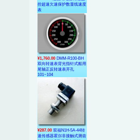
控超速欠速保护数显线速度
表
¥1,760.00
DMM-R100-BH
双向转速表背光指针式船用
尾轴正反转速表开孔
101~104
¥287.00
双福N1H-5A-44转
速传感器霍尔非接触式测齿