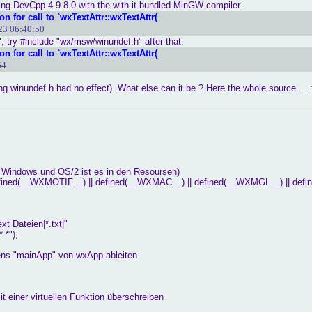
ing DevCpp 4.9.8.0 with the with it bundled MinGW compiler.
n for call to `wxTextAttr::wxTextAttr(
23 06:40:50
 try #include "wx/msw/winundef.h" after that.
n for call to `wxTextAttr::wxTextAttr(
54
ing winundef.h had no effect). What else can it be ? Here the whole source ... 
 Windows und OS/2 ist es in den Resoursen)
efined(__WXMOTIF__) || defined(__WXMAC__) || defined(__WXMGL__) || def
 Dateien|*.txt|"
");
ns "mainApp" von wxApp ableiten
t einer virtuellen Funktion überschreiben