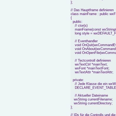
};
// Das Hauptframe definieren
class mainFrame : public wx
{
public:
// ctor(s)
mainFrame(const wxString& t
long style = wxDEFAULT_
// Eventhandler
void OnQuit(wxCommandEve
void OnAbout(wxCommandEv
void OnOpenFile(wxComma
// Tectcontroll definieren
wxTextCtrl *mainText;
wxFont *mainTextFont;
wxTextAttr *mainTextAttr;
private:
// Jede Klasse die ein wxWi
DECLARE_EVENT_TABLE(
// Aktueller Dateiname
wxString currentFilename;
wxString currentDirectory;
};
// IDs für die Controlls und