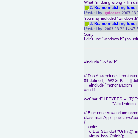
What i'm doing wrong ? I'm us
2.
Re: no matching functio
Posted by:
guidance
2003-08-
You may included "windows.h",
3.
Re: no matching functio
Posted by:
2003-08-23 14:47:
Sorry,
i din't use "windows.h" (so us
#include "wx/wx.h"
// Das Anwendungsicon (unter
#if defined(__WXGTK__) || d
#include "mondrian.xpm"
#endif
wxChar *FILETYPES = _T("Text
"Alle Dateien| *.*
// Eine neue Anwendung name
class mainApp : public wxApp
{
public:
// Das Standart "OnInit()" mi
virtual bool OnInit();