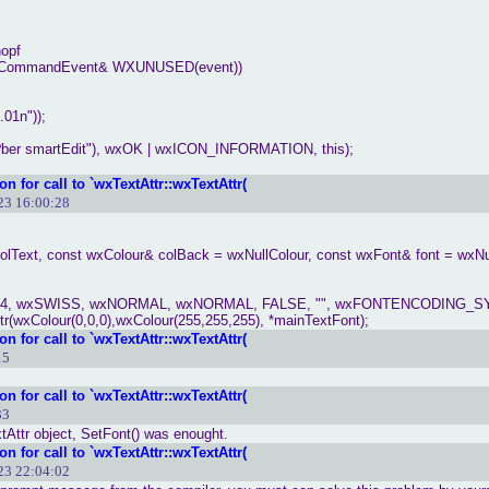
nopf
wxCommandEvent& WXUNUSED(event))
01n"));
r smartEdit"), wxOK | wxICON_INFORMATION, this);
n for call to `wxTextAttr::wxTextAttr(
23 16:00:28
olText, const wxColour& colBack = wxNullColour, const wxFont& font = wxNu
t(14, wxSWISS, wxNORMAL, wxNORMAL, FALSE, "", wxFONTENCODING_S
r(wxColour(0,0,0),wxColour(255,255,255), *mainTextFont);
n for call to `wxTextAttr::wxTextAttr(
15
n for call to `wxTextAttr::wxTextAttr(
33
tAttr object, SetFont() was enought.
n for call to `wxTextAttr::wxTextAttr(
23 22:04:02