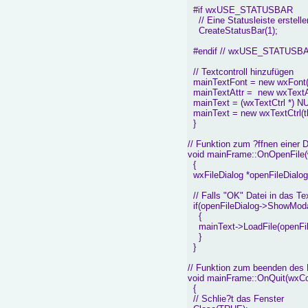
#if wxUSE_STATUSBAR
// Eine Statusleiste erstelle
CreateStatusBar(1);
#endif // wxUSE_STATUSB
// Textcontroll hinzufügen
mainTextFont = new wxFo
mainTextAttr = new wxTextAtt
mainText = (wxTextCtrl *) N
mainText = new wxTextCtrl(th
}
// Funktion zum ?ffnen einer D
void mainFrame::OnOpenFil
{
wxFileDialog *openFileDialog 
// Falls "OK" Datei in das Te
if(openFileDialog->ShowMod
{
mainText->LoadFile(openFile
}
}
// Funktion zum beenden des
void mainFrame::OnQuit(w
{
// Schlie?t das Fenster