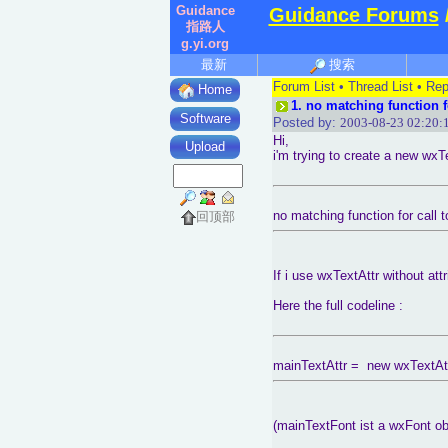
Guidance
Guidance Forums
指路人
g.yi.org
最新
搜索
Forum List
•
Thread List
•
Rep
Home
1.
no matching function fo
Software
Posted by:
2003-08-23 02:20:
Hi,
Upload
i'm trying to create a new wxTe
no matching function for call 
回顶部
If i use wxTextAttr without att
Here the full codeline :
mainTextAttr = new wxTextAtt
(mainTextFont ist a wxFont obj