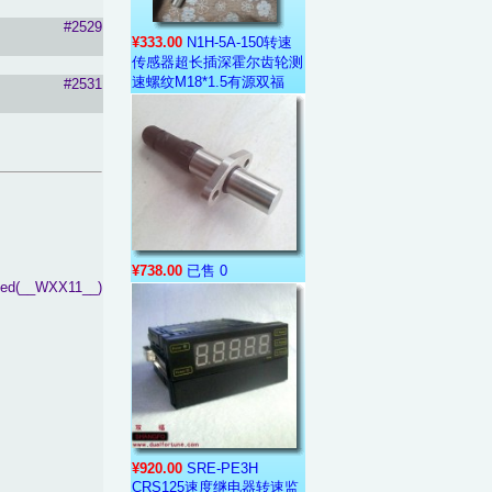
#2529
¥333.00
N1H-5A-150转速
传感器超长插深霍尔齿轮测
速螺纹M18*1.5有源双福
#2531
:
¥738.00
已售 0
ined(__WXX11__)
¥920.00
SRE-PE3H
CRS125速度继电器转速监