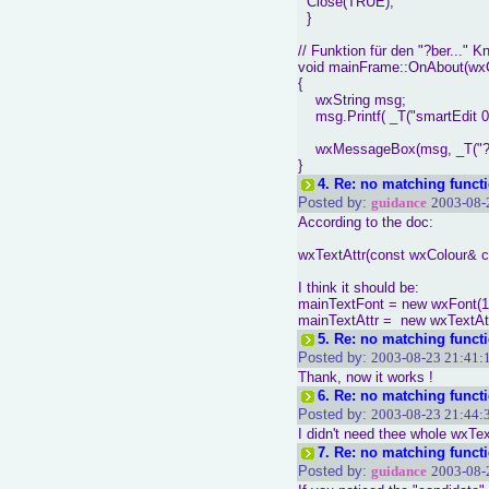
Close(TRUE);
}
// Funktion für den "?ber..." K
void mainFrame::OnAbout(
{
wxString msg;
msg.Printf( _T("smartEdit 0.
wxMessageBox(msg, _T("?be
}
4.
Re: no matching functio
Posted by:
guidance
2003-08-
According to the doc:
wxTextAttr(const wxColour& c
I think it should be:
mainTextFont = new wxFon
mainTextAttr = new wxTextAtt
5.
Re: no matching functio
Posted by:
2003-08-23 21:41:
Thank, now it works !
6.
Re: no matching functio
Posted by:
2003-08-23 21:44:
I didn't need thee whole wxTex
7.
Re: no matching functio
Posted by:
guidance
2003-08-