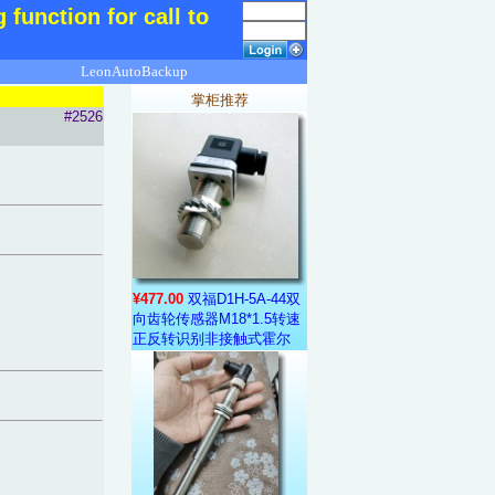
 function for call to
LeonAutoBackup
掌柜推荐
#2526
¥477.00
双福D1H-5A-44双
向齿轮传感器M18*1.5转速
正反转识别非接触式霍尔