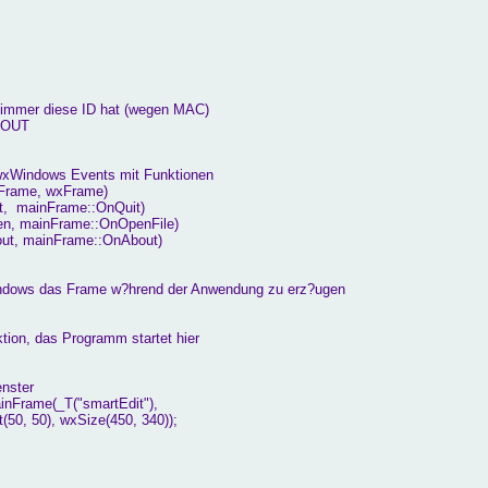
" immer diese ID hat (wegen MAC)
BOUT
t wxWindows Events mit Funktionen
rame, wxFrame)
 mainFrame::OnQuit)
 mainFrame::OnOpenFile)
, mainFrame::OnAbout)
indows das Frame w?hrend der Anwendung zu erz?ugen
ktion, das Programm startet hier
nster
nFrame(_T("smartEdit"),
xSize(450, 340));