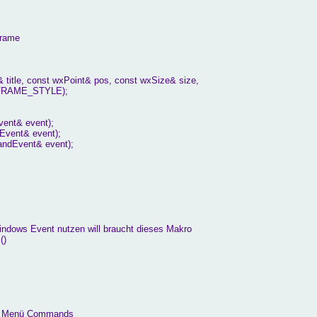
Frame
itle, const wxPoint& pos, const wxSize& size,
FRAME_STYLE);
nt& event);
ent& event);
ndEvent& event);
ndows Event nutzen will braucht dieses Makro
)
 die Menü Commands