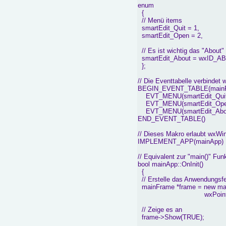
enum
{
// Menü items
smartEdit_Quit = 1,
smartEdit_Open = 2,
// Es ist wichtig das "About
smartEdit_About = wxID_A
};
// Die Eventtabelle verbinde
BEGIN_EVENT_TABLE(mainF
EVT_MENU(smartEdit_Quit,
EVT_MENU(smartEdit_Open,
EVT_MENU(smartEdit_About
END_EVENT_TABLE()
// Dieses Makro erlaubt wxW
IMPLEMENT_APP(mainApp)
// Equivalent zur "main()" Fun
bool mainApp::OnInit()
{
// Erstelle das Anwendungsfe
mainFrame *frame = new mai
wxPoint(50, 50), w
// Zeige es an
frame->Show(TRUE);