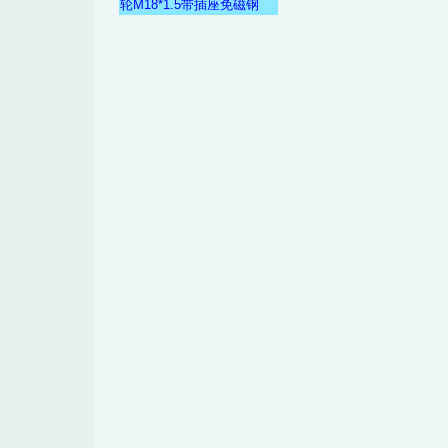
轮M18*1.5带插座免磁钢